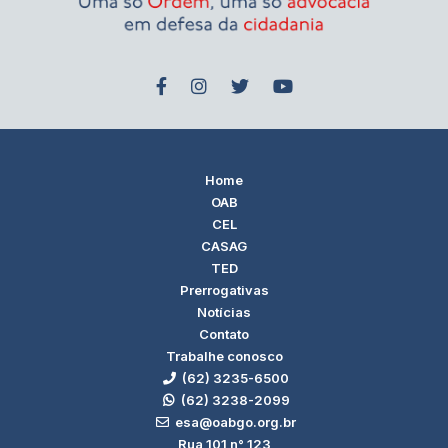
Home
OAB
CEL
CASAG
TED
Prerrogativas
Notícias
Contato
Trabalhe conosco
(62) 3235-6500
(62) 3238-2099
esa@oabgo.org.br
Rua 101 n° 123