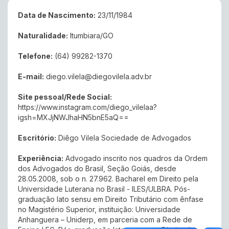
Data de Nascimento:
23/11/1984
Naturalidade:
Itumbiara/GO
Telefone:
(64) 99282-1370
E-mail:
diego.vilela@diegovilela.adv.br
Site pessoal/Rede Social:
https://www.instagram.com/diego_vilelaa?
igsh=MXJjNWJhaHN5bnE5aQ==
Escritório:
Diêgo Vilela Sociedade de Advogados
Experiência:
Advogado inscrito nos quadros da Ordem
dos Advogados do Brasil, Seção Goiás, desde
28.05.2008, sob o n. 27.962. Bacharel em Direito pela
Universidade Luterana no Brasil - ILES/ULBRA. Pós-
graduação lato sensu em Direito Tributário com ênfase
no Magistério Superior, instituição: Universidade
Anhanguera – Uniderp, em parceria com a Rede de