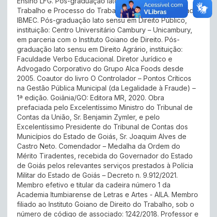
Ensino LFG. Pós-graduação lato sensu em Direito do
Trabalho e Processo do Trabalho, instituição: Faculdade
IBMEC. Pós-graduação lato sensu em Direito Público,
instituição: Centro Universitário Cambury – Unicambury,
em parceria com o Instituto Goiano de Direito. Pós-
graduação lato sensu em Direito Agrário, instituição:
Faculdade Verbo Educacional. Diretor Jurídico e
Advogado Corporativo do Grupo Alca Foods desde
2005. Coautor do livro O Controlador – Pontos Críticos
na Gestão Pública Municipal (da Legalidade à Fraude) –
1ª edição. Goiânia/GO: Editora MR, 2020. Obra
prefaciada pelo Excelentíssimo Ministro do Tribunal de
Contas da União, Sr. Benjamin Zymler, e pelo
Excelentíssimo Presidente do Tribunal de Contas dos
Municípios do Estado de Goiás, Sr. Joaquim Alves de
Castro Neto. Comendador – Medalha da Ordem do
Mérito Tiradentes, recebida do Governador do Estado
de Goiás pelos relevantes serviços prestados à Polícia
Militar do Estado de Goiás – Decreto n. 9.912/2021.
Membro efetivo e titular da cadeira número 1 da
Academia Itumbiarense de Letras e Artes - AILA. Membro
filiado ao Instituto Goiano de Direito do Trabalho, sob o
número de código de associado: 1242/2018. Professor e